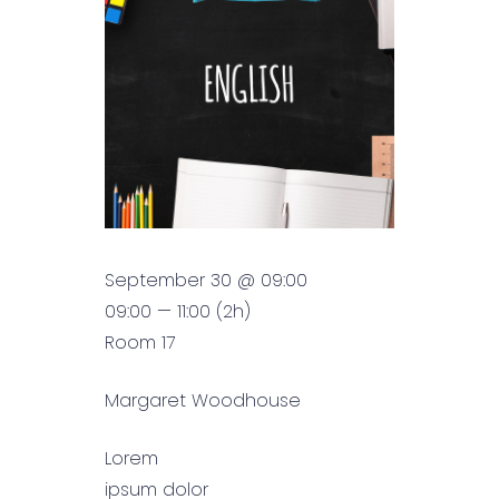
September 30 @ 09:00
09:00 — 11:00
(2h)
Room 17
Margaret Woodhouse
Lorem
ipsum dolor