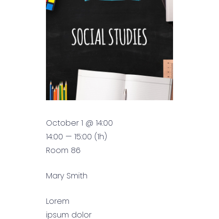
October 1 @ 14:00
14:00 — 15:00
(1h)
Room 86
Mary Smith
Lorem
ipsum dolor